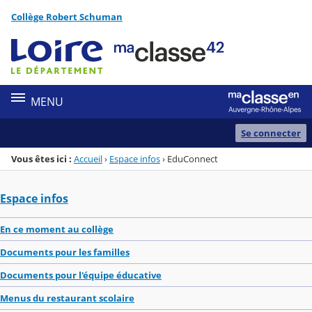
Panneau de gestion des cookies
Collège Robert Schuman
Menu de la rubrique
Contenu
MENU
Se connecter
Vous êtes ici :
Accueil
›
Espace infos
›
EduConnect
Espace infos
En ce moment au collège
Documents pour les familles
Documents pour l'équipe éducative
Menus du restaurant scolaire