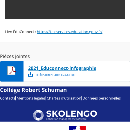
Lien ÉduConnect :
https://teleservices.education.gouv.fr/
Pièces jointes
2021_Educonnect-infographie
Télécharger
( .
pdf
,
804.51
ko
)
Collège Robert Schuman
Contacts
Mentions légales
Chartes d'utilisation
Données personnelles