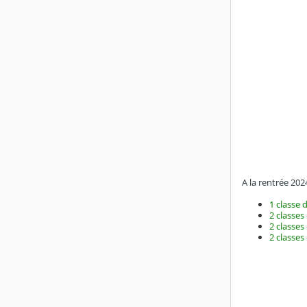
A la rentrée 202
1 classe d
2 classes 
2 classes 
2 classes 