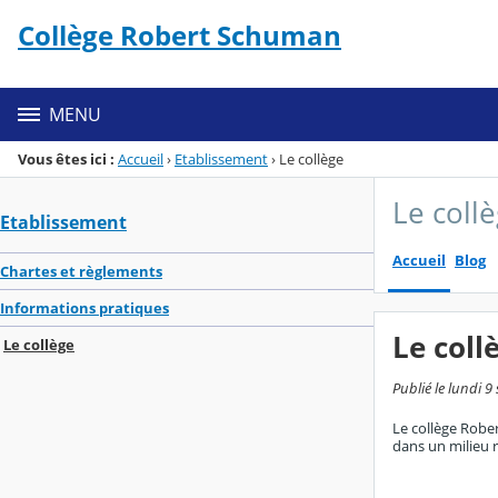
Panneau de gestion des cookies
Collège Robert Schuman
Menu de la rubrique
Contenu
MENU
Vous êtes ici :
Accueil
›
Etablissement
›
Le collège
Le coll
Etablissement
Accueil
Blog
Chartes et règlements
Informations pratiques
Le coll
Le collège
Publié le lundi 
Le collège Rober
dans un milieu 