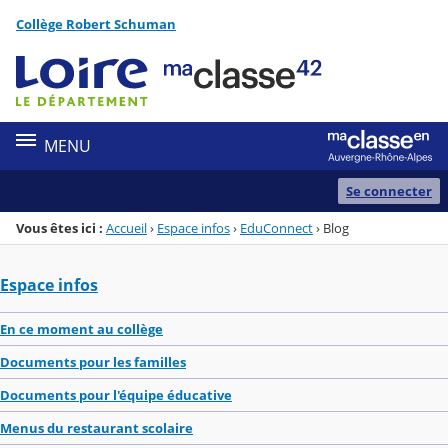
Panneau de gestion des cookies
Collège Robert Schuman
Menu de la rubrique
Contenu
MENU
Se connecter
Vous êtes ici :
Accueil
›
Espace infos
›
EduConnect
›
Blog
Espace infos
En ce moment au collège
Documents pour les familles
Documents pour l'équipe éducative
Menus du restaurant scolaire