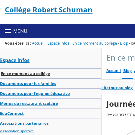
Panneau de gestion des cookies
Collège Robert Schuman
Menu de la rubrique
Contenu
MENU
Vous êtes ici :
Accueil
›
Espace infos
›
En ce moment au collège
›
Blog
›
Jo
En ce m
Espace infos
Accueil
Blog
En ce moment au collège
Documents pour les familles
‹
Retour au blog
Documents pour l'équipe éducative
Journé
Menus du restaurant scolaire
EduConnect
Par ISABELLE THER
Associations partenaires
Association sportive