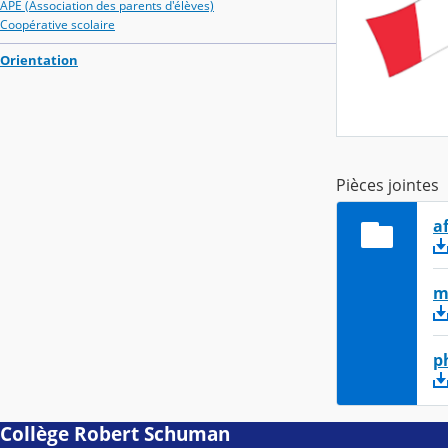
APE (Association des parents d'élèves)
Coopérative scolaire
Orientation
Pièces jointes
a
m
p
Collège Robert Schuman