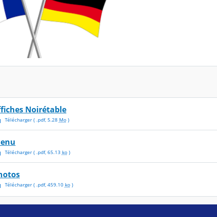
ffiches Noirétable
Télécharger
( .
pdf
,
5.28
Mo
)
enu
Télécharger
( .
pdf
,
65.13
ko
)
hotos
Télécharger
( .
pdf
,
459.10
ko
)