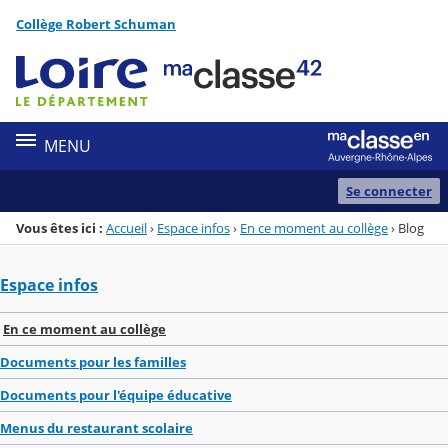
Panneau de gestion des cookies
Collège Robert Schuman
Menu de la rubrique
Contenu
MENU
Se connecter
Vous êtes ici :
Accueil
›
Espace infos
›
En ce moment au collège
›
Blog
Espace infos
En ce moment au collège
Documents pour les familles
Documents pour l'équipe éducative
Menus du restaurant scolaire