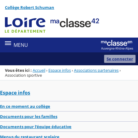
Panneau de gestion des cookies
Collège Robert Schuman
Menu de la rubrique
Contenu
MENU
Se connecter
Vous êtes ici :
Accueil
›
Espace infos
›
Associations partenaires
›
Association sportive
Espace infos
En ce moment au collège
Documents pour les familles
Documents pour l'équipe éducative
Menus du restaurant scolaire