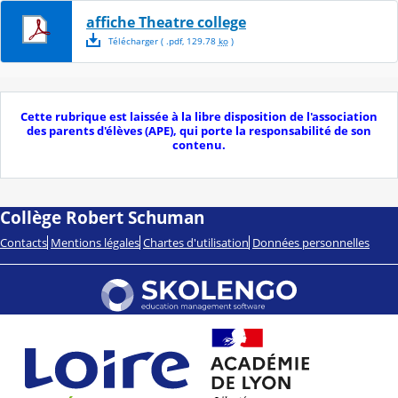
affiche Theatre college
Télécharger
( .
pdf
,
129.78
ko
)
Cette rubrique est laissée à la libre disposition de l'association
des parents d'élèves (APE), qui porte la responsabilité de son
contenu.
Collège Robert Schuman
Contacts
Mentions légales
Chartes d'utilisation
Données personnelles