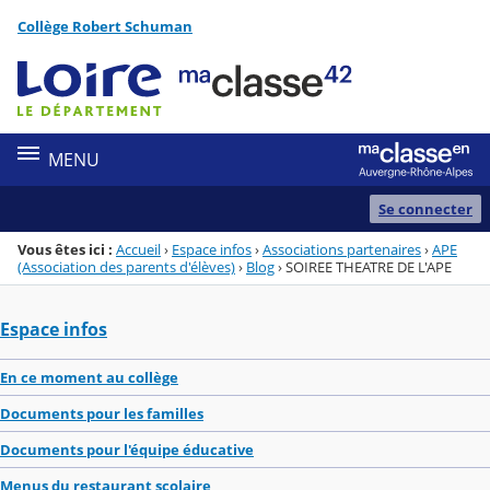
Panneau de gestion des cookies
Collège Robert Schuman
Menu de la rubrique
Contenu
MENU
Se connecter
Vous êtes ici :
Accueil
›
Espace infos
›
Associations partenaires
›
APE
(Association des parents d'élèves)
›
Blog
›
SOIREE THEATRE DE L'APE
Espace infos
En ce moment au collège
Documents pour les familles
Documents pour l'équipe éducative
Menus du restaurant scolaire