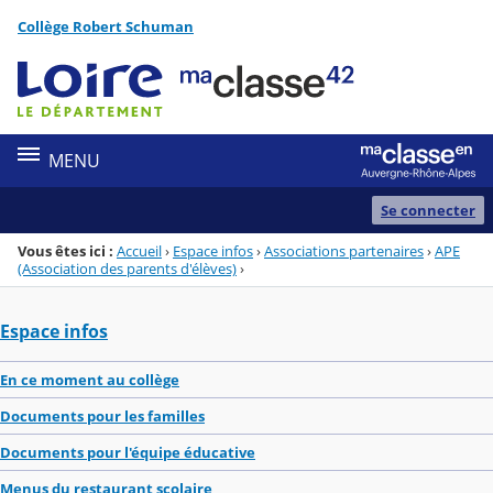
Panneau de gestion des cookies
Collège Robert Schuman
Menu de la rubrique
Contenu
MENU
Se connecter
Vous êtes ici :
Accueil
›
Espace infos
›
Associations partenaires
›
APE
(Association des parents d'élèves)
›
Espace infos
En ce moment au collège
Documents pour les familles
Documents pour l'équipe éducative
Menus du restaurant scolaire