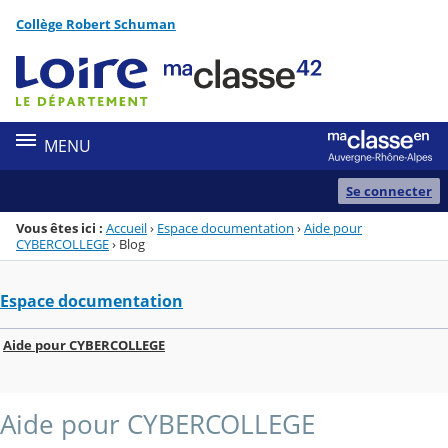
Panneau de gestion des cookies
Collège Robert Schuman
Menu de la rubrique
Contenu
MENU
Se connecter
Vous êtes ici :
Accueil
›
Espace documentation
›
Aide pour
CYBERCOLLEGE
›
Blog
Espace documentation
Aide pour CYBERCOLLEGE
Aide pour CYBERCOLLEGE