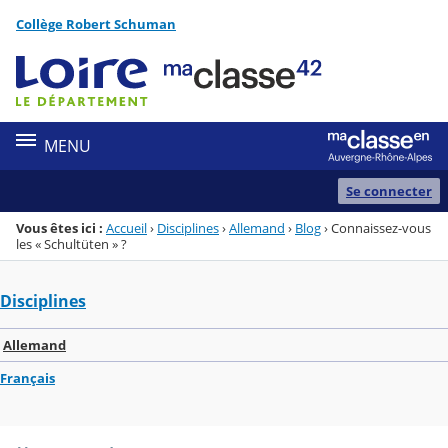
Panneau de gestion des cookies
Collège Robert Schuman
Menu de la rubrique
Contenu
MENU
Se connecter
Vous êtes ici :
Accueil
›
Disciplines
›
Allemand
›
Blog
›
Connaissez-vous
les « Schultüten » ?
Disciplines
Allemand
Français