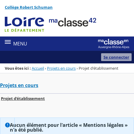
Panneau de gestion des cookies
Collège Robert Schuman
Menu de la rubrique
Contenu
MENU
Se connecter
Vous êtes ici :
Accueil
›
Projets en cours
›
Projet d'établissement
Projets en cours
Projet d'établissement
Aucun élément pour l'article « Mentions légales »
n'a été publié.