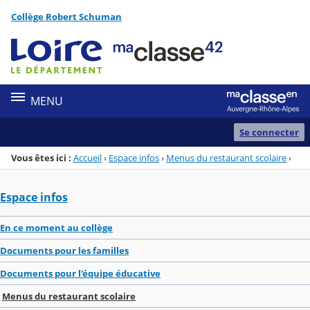
Panneau de gestion des cookies
Collège Robert Schuman
Menu de la rubrique
Contenu
MENU
Se connecter
Vous êtes ici :
Accueil
›
Espace infos
›
Menus du restaurant scolaire
›
Espace infos
En ce moment au collège
Documents pour les familles
Documents pour l'équipe éducative
Menus du restaurant scolaire