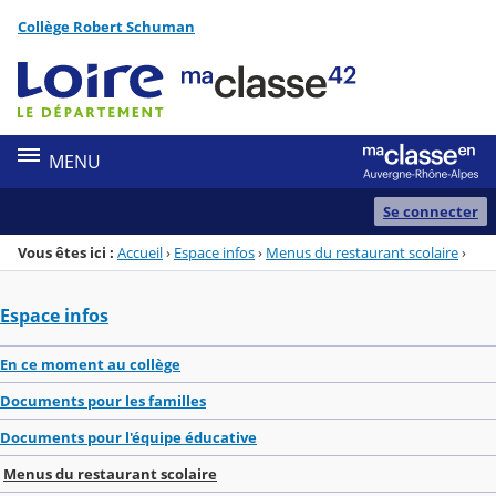
Panneau de gestion des cookies
Collège Robert Schuman
Menu de la rubrique
Contenu
MENU
Se connecter
Vous êtes ici :
Accueil
›
Espace infos
›
Menus du restaurant scolaire
›
Espace infos
En ce moment au collège
Documents pour les familles
Documents pour l'équipe éducative
Menus du restaurant scolaire