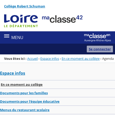
Panneau de gestion des cookies
Collège Robert Schuman
Menu de la rubrique
Contenu
MENU
Se connecter
Vous êtes ici :
Accueil
›
Espace infos
›
En ce moment au collège
›
Agenda
Espace infos
En ce moment au collège
Documents pour les familles
Documents pour l'équipe éducative
Menus du restaurant scolaire