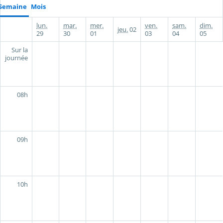
Semaine
Mois
lun.
mar.
mer.
ven.
sam.
dim.
jeu.
02
29
30
01
03
04
05
Sur la
journée
08h
09h
10h