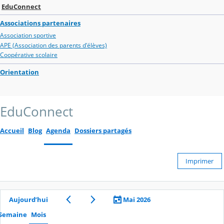
EduConnect
Associations partenaires
Association sportive
APE (Association des parents d'élèves)
Coopérative scolaire
Orientation
EduConnect
Accueil
Blog
Agenda
Dossiers partagés
Imprimer
Aujourd’hui
Mai 2026
Semaine
Mois