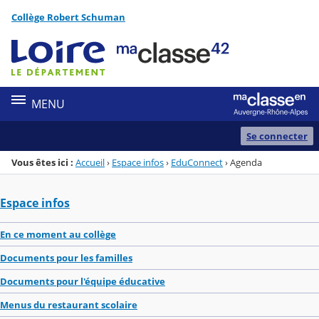
Panneau de gestion des cookies
Collège Robert Schuman
Menu de la rubrique
Contenu
MENU
Se connecter
Vous êtes ici :
Accueil
›
Espace infos
›
EduConnect
›
Agenda
Espace infos
En ce moment au collège
Documents pour les familles
Documents pour l'équipe éducative
Menus du restaurant scolaire