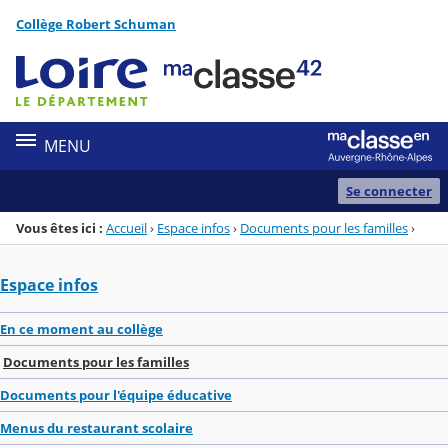
Panneau de gestion des cookies
Collège Robert Schuman
Menu de la rubrique
Contenu
MENU
Se connecter
Vous êtes ici :
Accueil
›
Espace infos
›
Documents pour les familles
›
Espace infos
En ce moment au collège
Documents pour les familles
Documents pour l'équipe éducative
Menus du restaurant scolaire