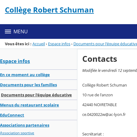
Panneau de gestion des cookies
Collège Robert Schuman
Menu de la rubrique
Contenu
MENU
Vous êtes ici :
Accueil
›
Espace infos
›
Documents pour l'équipe éducativ
Contacts
Espace infos
Modifiée le vendredi 12 septem
En ce moment au collège
Documents pour les familles
Collège Robert Schuman
10 rue de l'anzon
Documents pour l'équipe éducative
42440 NOIRETABLE
Menus du restaurant scolaire
ce.0420022w@ac-lyon.fr
EduConnect
Associations partenaires
Association sportive
Secrétariat :