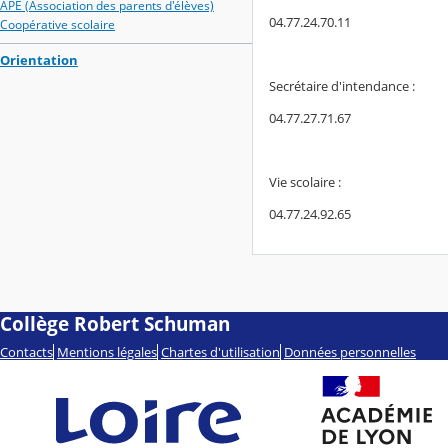
APE (Association des parents d'élèves)
04.77.24.70.11
Coopérative scolaire
Orientation
Secrétaire d'intendance :
04.77.27.71.67
Vie scolaire :
04.77.24.92.65
Collège Robert Schuman
Contacts
Mentions légales
Chartes d'utilisation
Données personnelles